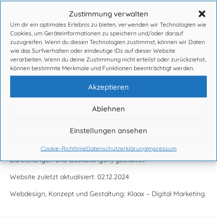
Urheberrechtshinweis
Zustimmung verwalten
Die Texte und sonstigen Inhalte (bildliche und graphische
Um dir ein optimales Erlebnis zu bieten, verwenden wir Technologien wie
Darstellungen und Gestaltungen) auf dieser Homepage sind
Cookies, um Geräteinformationen zu speichern und/oder darauf
urheberrechtlich geschützt. Alle Rechte, insbesondere das
zuzugreifen. Wenn du diesen Technologien zustimmst, können wir Daten
Recht der Verwertung, Vervielfältigung, Verbreitung,
wie das Surfverhalten oder eindeutige IDs auf dieser Website
Urheberbezeichnung, Änderung und Übersetzung sind
verarbeiten. Wenn du deine Zustimmung nicht erteilst oder zurückziehst,
vorbehalten. Texte und sonstige Inhalte (bildliche und
können bestimmte Merkmale und Funktionen beeinträchtigt werden.
graphische Darstellungen und Gestaltungen) dürfen in welcher
Akzeptieren
Form und in welchem Verfahren auch immer ohne vorherige
ausdrückliche schriftliche Genehmigung des Anbieters nicht
Ablehnen
weiterverbreitet, verändert, reproduziert oder unter
Verwendung elektronischer Systeme gespeichert, bearbeitet,
vervielfältigt oder verbreitet werden. Zum persönlichen,
Einstellungen ansehen
privaten und nicht-kommerziellen Gebrauch ist der Download
Cookie-Richtlinie
Datenschutzerklärung
Impressum
von Texten und sonstigen Inhalten (bildliche und graphische
Darstellungen und Gestaltungen) gestattet.
Website zuletzt aktualisiert: 02.12.2024
Webdesign, Konzept und Gestaltung: Klaax – Digital Marketing.